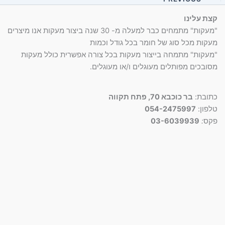
סמן קישורים
font_download
קצת עלינו
לאפס
cached
"מעקות" מתמחים כבר למעלה מ- 30 שנה ביצור מעקות אנו מיצרים
את
מעקות מכל סוג של חומר בכל גודל וכמות
כל
"מעקות" מתמחה בייצור מעקות בכל צורה אפשרית כולל מעקות
האפשרויות
מסובכים מפותלים מעוגלים ו/או מעוגלים.
כתובת:
בר כוכבא 70, פתח תקווה
טלפון:
054-2475997
פקס
:
03-6039939