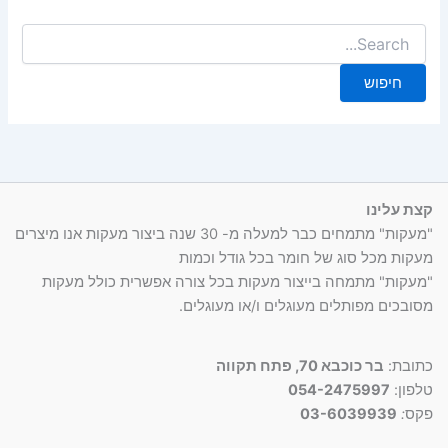
סמן קישורים
font_download
לאפס
cached
את
כל
האפשרויות
קצת עלינו
"מעקות" מתמחים כבר למעלה מ- 30 שנה ביצור מעקות אנו מיצרים
מעקות מכל סוג של חומר בכל גודל וכמות
"מעקות" מתמחה בייצור מעקות בכל צורה אפשרית כולל מעקות
מסובכים מפותלים מעוגלים ו/או מעוגלים.
כתובת:
בר כוכבא 70, פתח תקווה
טלפון:
054-2475997
פקס
:
03-6039939