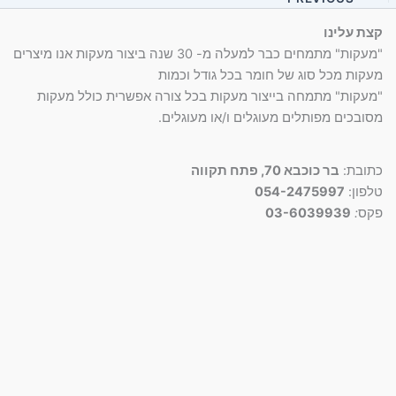
סמן קישורים
font_download
קצת עלינו
לאפס
cached
"מעקות" מתמחים כבר למעלה מ- 30 שנה ביצור מעקות אנו מיצרים
את
מעקות מכל סוג של חומר בכל גודל וכמות
כל
"מעקות" מתמחה בייצור מעקות בכל צורה אפשרית כולל מעקות
האפשרויות
מסובכים מפותלים מעוגלים ו/או מעוגלים.
כתובת:
בר כוכבא 70, פתח תקווה
טלפון:
054-2475997
פקס
:
03-6039939