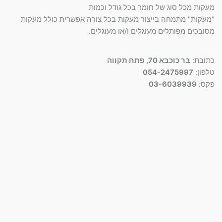
סמן קישורים
מעקות מכל סוג של חומר בכל גודל וכמות
font_download
"מעקות" מתמחה בייצור מעקות בכל צורה אפשרית כולל מעקות
לאפס
cached
מסובכים מפותלים מעוגלים ו/או מעוגלים.
את
כל
האפשרויות
כתובת:
בר כוכבא 70, פתח תקווה
טלפון:
054-2475997
פקס
:
03-6039939