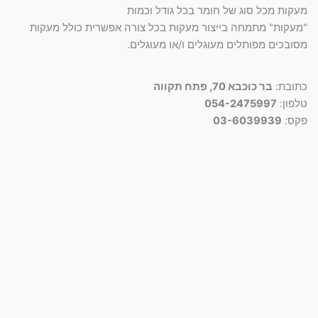
סמן קישורים
מעקות מכל סוג של חומר בכל גודל וכמות
font_download
"מעקות" מתמחה בייצור מעקות בכל צורה אפשרית כולל מעקות
לאפס
cached
מסובכים מפותלים מעוגלים ו/או מעוגלים.
את
כל
האפשרויות
כתובת:
בר כוכבא 70, פתח תקווה
טלפון:
054-2475997
פקס
:
03-6039939