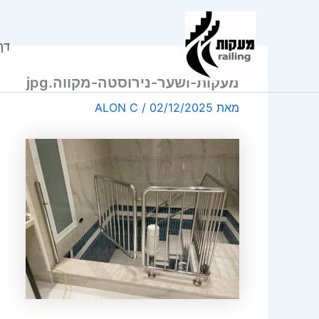
ילוג
תוכן
דף
מעקות-ושער-נירוסטה-מקווה.jpg
מאת
02/12/2025
/
ALON C