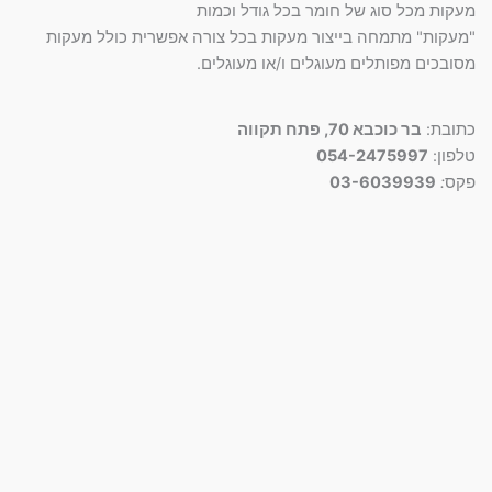
מעקות מכל סוג של חומר בכל גודל וכמות
סמן קישורים
font_download
"מעקות" מתמחה בייצור מעקות בכל צורה אפשרית כולל מעקות
לאפס
מסובכים מפותלים מעוגלים ו/או מעוגלים.
cached
את
כל
האפשרויות
כתובת:
בר כוכבא 70, פתח תקווה
טלפון:
054-2475997
פקס
:
03-6039939