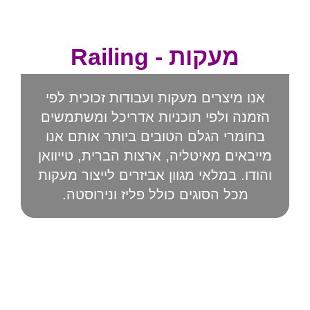
מעקות - Railing
השבת את ההבזקים
visibility_off
סמן כותרות
title
אנו מיצרים מעקות ועבודות זכוכית לפי
צבע רקע
settings
הזמנה ולפי תוכניות אדריכל ומשתמשים
זום (הקטנה)
zoom_out
בחומרי הגלם הטובים ביותר אותם אנו
זום (הגדלה)
מייבאים מאיטליה, ארצות הברית, טייוואן
zoom_in
והודו. במלאי מגוון אביזרים לייצור מעקות
הקטנת גופן
remove_circle_outline
מכל הסוגים כולל פליז ונירוסטה.
הגדלת גופן
add_circle_outline
גופן קריא
spellcheck
ניגודיות בהירה
brightness_high
ניגודיות כהה
brightness_low
הוסף קו תחתון לקישורים
format_underlined