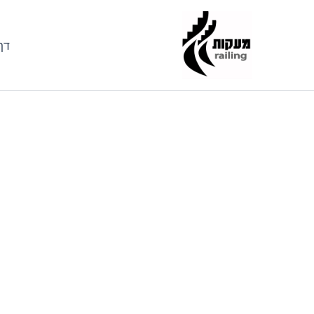
ילוג
תוכן
דף